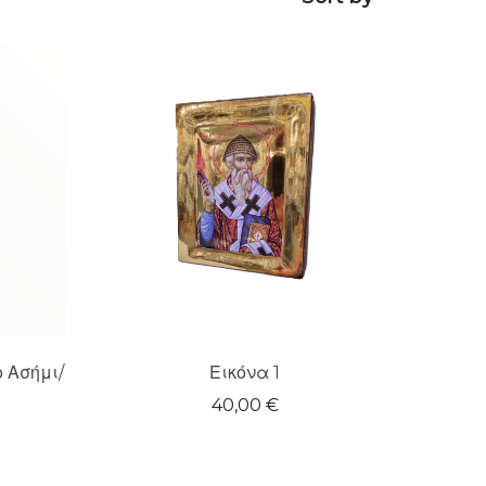
ο Ασήμι/
Εικόνα 1
40,00
€