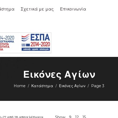
άστημα
Σχετικά με μας
Επικοινωνία
Εικόνες Αγίων
Home
Κατάστημα
Εικόνες Αγίων
Page 3
/
/
/
Sorted
Show
9
12
15
19–27 από 28 αποτελέσματα