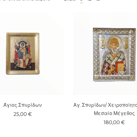
by
popularity
Άγιος Σπυρίδων
Αγ. Σπυρίδων/ Χειροποίητ
Μεσαίο Μέγεθος
25,00
€
180,00
€