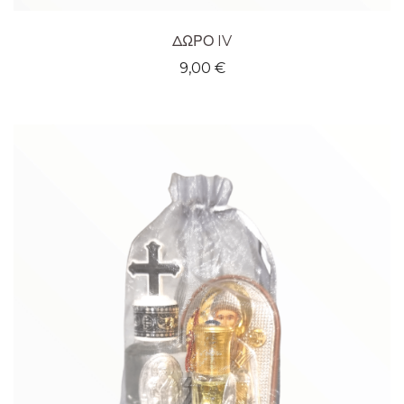
ΔΩΡΟ IV
9,00
€