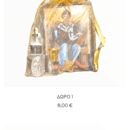
ΔΩΡΟ 1
8,00
€