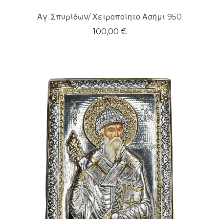
Αγ. Σπυρίδων/ Χειροποίητο Ασήμι 950
100,00
€