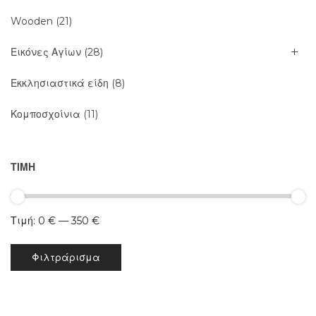
Wooden
(21)
Εικόνες Αγίων
(28)
Εκκλησιαστικά είδη
(8)
Κομποσχοίνια
(11)
ΤΙΜΉ
Τιμή:
0 €
—
350 €
Ελάχιστη
Μέγιστη
Φιλτράρισμα
τιμή
τιμή