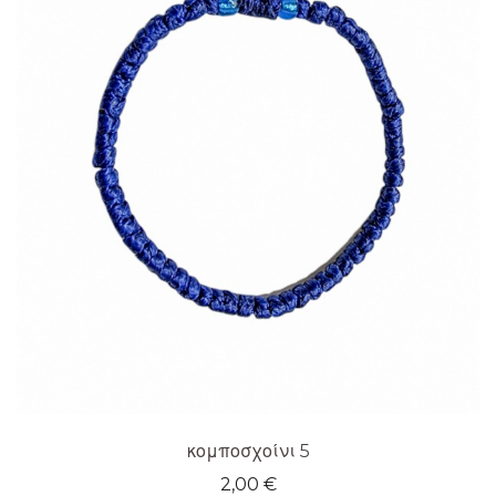
κομποσχοίνι 5
2,00
€