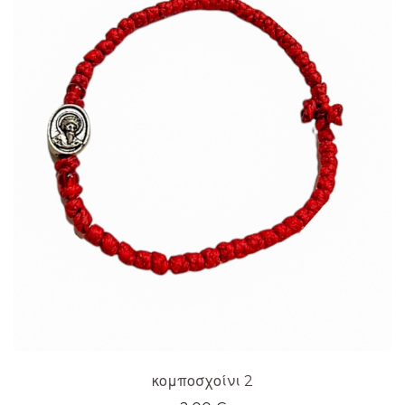
κομποσχοίνι 2